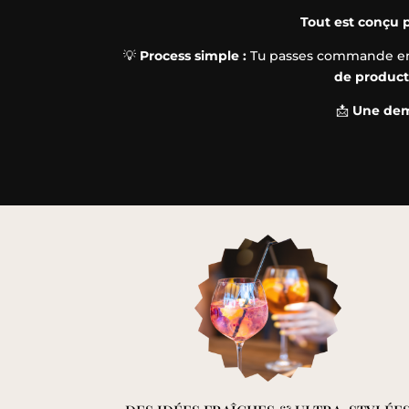
Tout est conçu p
💡
Process simple :
Tu passes commande en li
de product
📩
Une dem