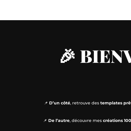
🎉 BIEN
📌
D’un côté
, retrouve des
templates prêt
📌
De l’autre
, découvre mes
créations 10