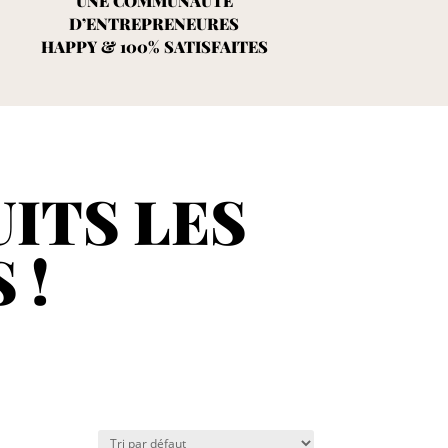
UNE COMMUNAUTÉ
D’ENTREPRENEURES
HAPPY & 100% SATISFAITES
ITS LES
 !