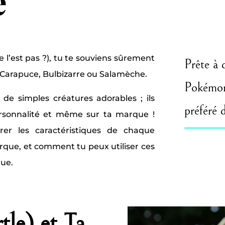
e
 l’est pas ?), tu te souviens sûrement
Prête à 
: Carapuce, Bulbizarre ou Salamèche.
Pokémo
 de simples créatures adorables ; ils
préféré 
rsonnalité et même sur ta marque !
orer les caractéristiques de chaque
rque, et comment tu peux utiliser ces
que.
tle) et Ta